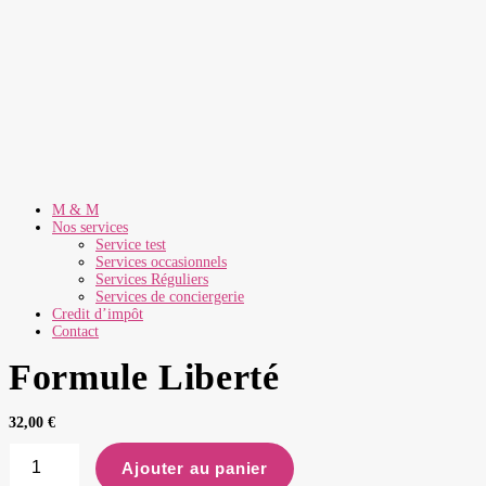
M & M
Nos services
Service test
Services occasionnels
Services Réguliers
Services de conciergerie
Credit d’impôt
Contact
Formule Liberté
32,00
€
quantité
de
Ajouter au panier
Formule