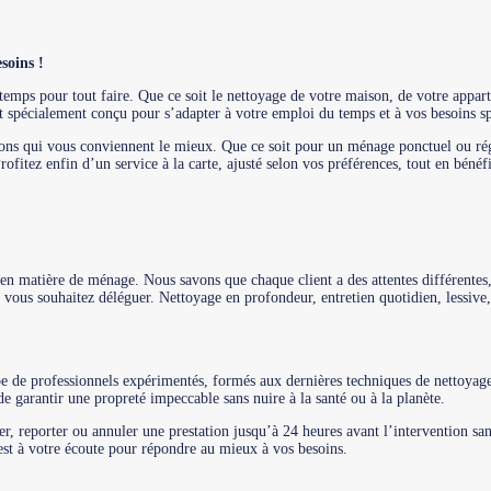
soins !
le temps pour tout faire. Que ce soit le nettoyage de votre maison, de votre ap
st spécialement conçu pour s’adapter à votre emploi du temps et à vos besoins sp
tions qui vous conviennent le mieux. Que ce soit pour un ménage ponctuel ou régu
fitez enfin d’un service à la carte, ajusté selon vos préférences, tout en bénéfi
en matière de ménage. Nous savons que chaque client a des attentes différentes,
e vous souhaitez déléguer. Nettoyage en profondeur, entretien quotidien, lessive,
e de professionnels expérimentés, formés aux dernières techniques de nettoyage 
e garantir une propreté impeccable sans nuire à la santé ou à la planète.
er, reporter ou annuler une prestation jusqu’à 24 heures avant l’intervention sa
 est à votre écoute pour répondre au mieux à vos besoins.