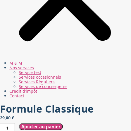
M & M
Nos services
Service test
Services occasionnels
Services Réguliers
Services de conciergerie
Credit d’impôt
Contact
Formule Classique
29,00
€
quantité
Ajouter au panier
de